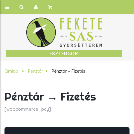
ESZTERGOM
Címlap
Pénztár
Pénztár → Fizetés
Pénztár → Fizetés
[woocommerce_pay]