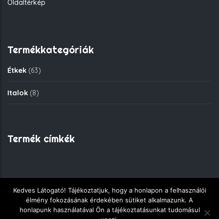
Oldaltérkép
Termékkategóriák
Étkek
(63)
Italok
(8)
Termék címkék
Kedves Látogató! Tájékoztatjuk, hogy a honlapon a felhasználói
Copyright © 2018 - Fekete Sas Gyorsétkezde - Minden jog
élmény fokozásának érdekében sütiket alkalmazunk. A
fenntartva.
honlapunk használatával Ön a tájékoztatásunkat tudomásul