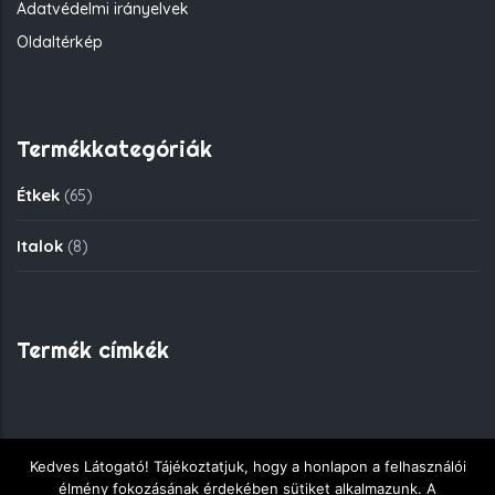
Adatvédelmi irányelvek
Oldaltérkép
Termékkategóriák
Étkek
(65)
Italok
(8)
Termék címkék
Kedves Látogató! Tájékoztatjuk, hogy a honlapon a felhasználói
Copyright © 2018 - Fekete Sas Gyorsétkezde - Minden jog
élmény fokozásának érdekében sütiket alkalmazunk. A