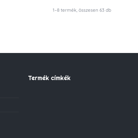
1–8 termék, összesen 63 db
Termék címkék