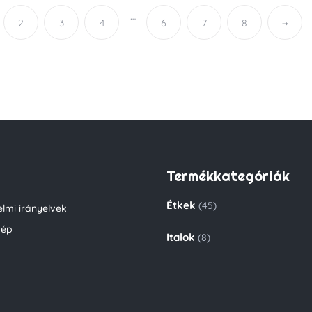
…
2
3
4
6
7
8
→
Termékkategóriák
Étkek
(45)
lmi irányelvek
kép
Italok
(8)