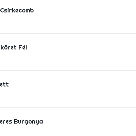
 Csirkecomb
dköret Fél
ett
eres Burgonya