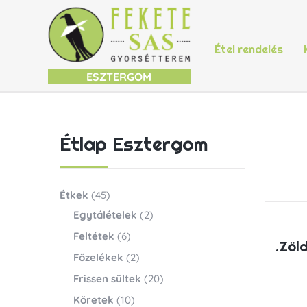
Étel rendelés
ESZTERGOM
Étlap Esztergom
Étkek
(45)
Egytálételek
(2)
Feltétek
(6)
.Zöl
Főzelékek
(2)
Frissen sültek
(20)
Köretek
(10)