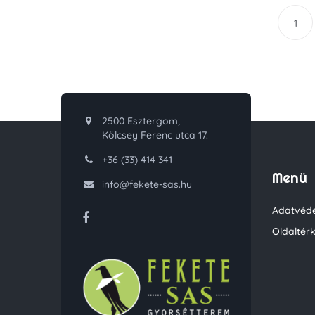
1
2500 Esztergom,
Kölcsey Ferenc utca 17.
+36 (33) 414 341
Menü
info@fekete-sas.hu
Adatvéde
Oldaltér