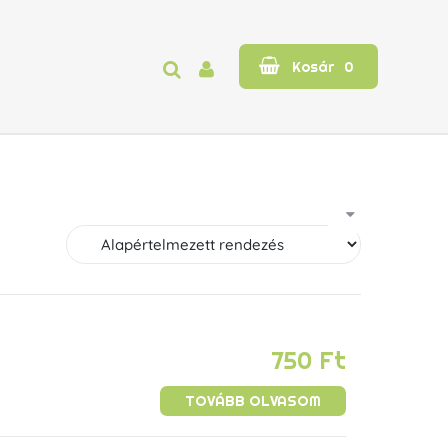
Kosár
0
750
Ft
TOVÁBB OLVASOM