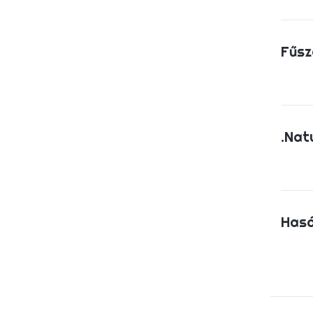
Fűsz
.Nat
Hasá