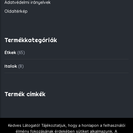
Adatvédelmi irányelvek
Oldaltérkép
Termékkategóriák
Étkek
(65)
Italok
(8)
Termék címkék
Kedves Látogató! Tájékoztatjuk, hogy a honlapon a felhasználói
Copyright © 2018 - Fekete Sas Gyorsétkezde - Minden jog
élmény fokozásának érdekében sütiket alkalmazunk. A