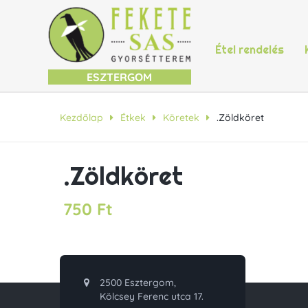
Étel rendelés
ESZTERGOM
Kezdőlap
Étkek
Köretek
.Zöldköret
.Zöldköret
750
Ft
2500 Esztergom,
Kölcsey Ferenc utca 17.