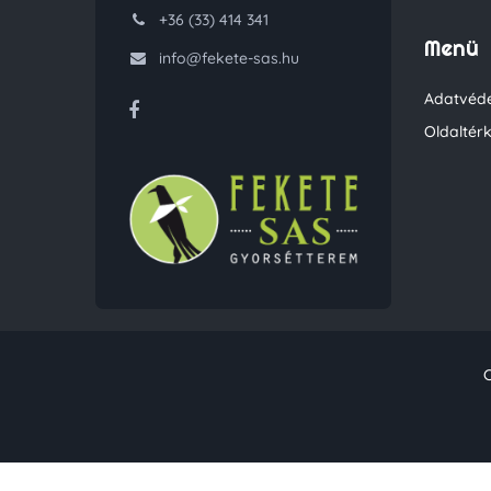
+36 (33) 414 341
Menü
info@fekete-sas.hu
Adatvéde
Oldaltér
C