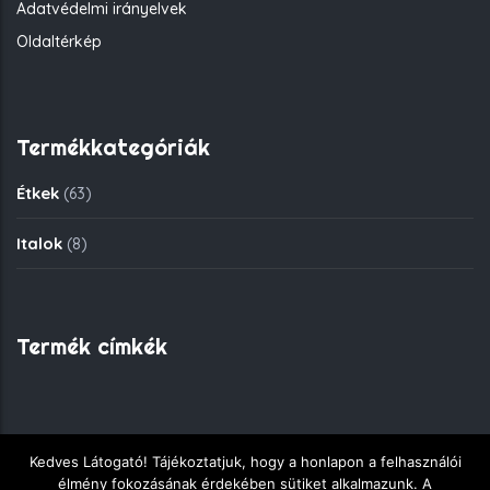
Adatvédelmi irányelvek
Oldaltérkép
Termékkategóriák
Étkek
(63)
Italok
(8)
Termék címkék
Kedves Látogató! Tájékoztatjuk, hogy a honlapon a felhasználói
Copyright © 2018 - Fekete Sas Gyorsétkezde - Minden jog
élmény fokozásának érdekében sütiket alkalmazunk. A