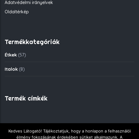
Adatvédelmi irányelvek
Oldaltérkép
Termékkategóriák
Étkek
(57)
Italok
(8)
Termék címkék
Kedves Látogató! Tájékoztatjuk, hogy a honlapon a felhasználói
Copyright © 2018 - Fekete Sas Gyorsétkezde - Minden jog
élmény fokozásának érdekében sütiket alkalmazunk. A