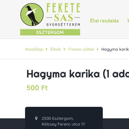
Étel rendelés
ESZTERGOM
Kezdőlap
Étkek
Frissen sültek
Hagyma karik
Hagyma karika (1 ad
500
Ft
2500 Esztergom,
Kölcsey Ferenc utca 17.