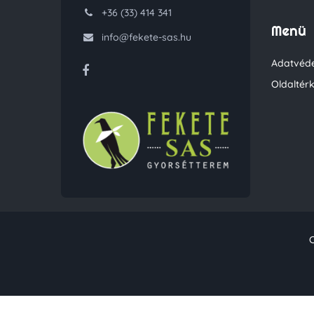
+36 (33) 414 341
Menü
info@fekete-sas.hu
Adatvéde
Oldaltér
C