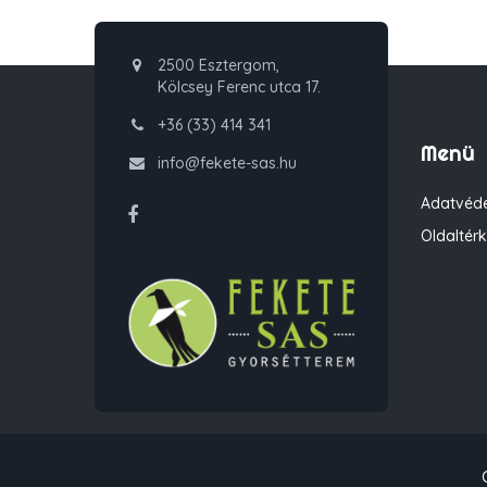
2500 Esztergom,
Kölcsey Ferenc utca 17.
+36 (33) 414 341
Menü
info@fekete-sas.hu
Adatvéde
Oldaltér