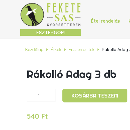
Étel rendelés
ESZTERGOM
Kezdőlap
Étkek
Frissen sültek
Rákolló Adag 
Rákolló Adag 3 db
Rákolló
KOSÁRBA TESZEM
Adag
3
db
540
Ft
mennyiség