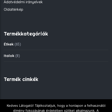
Adatvédelmi irányelvek
Oldaltérkép
Termékkategóriák
Étkek
(65)
Italok
(8)
Termék címkék
Kedves Látogató! Tájékoztatjuk, hogy a honlapon a felhasználói
Copyright © 2018 - Fekete Sas Gyorsétkezde - Minden jog
élmény fokozásának érdekében sütiket alkalmazunk. A