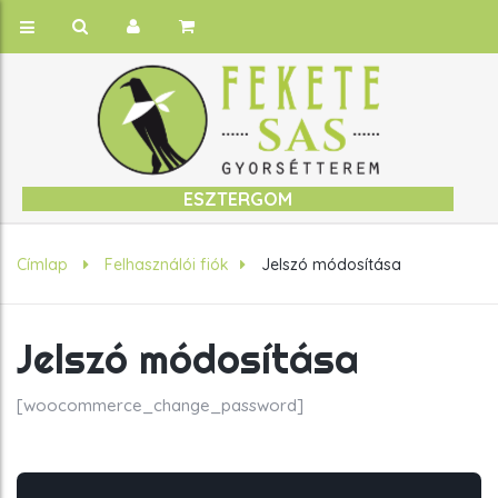
ESZTERGOM
Címlap
Felhasználói fiók
Jelszó módosítása
Jelszó módosítása
[woocommerce_change_password]