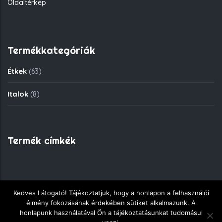
Oldaltérkép
Termékkategóriák
Étkek
(63)
Italok
(8)
Termék címkék
Kedves Látogató! Tájékoztatjuk, hogy a honlapon a felhasználói
Copyright © 2018 - Fekete Sas Gyorsétkezde - Minden jog
élmény fokozásának érdekében sütiket alkalmazunk. A
fenntartva.
honlapunk használatával Ön a tájékoztatásunkat tudomásul