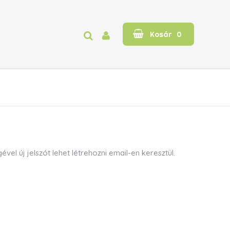
Kosár
0
el új jelszót lehet létrehozni email-en keresztül.