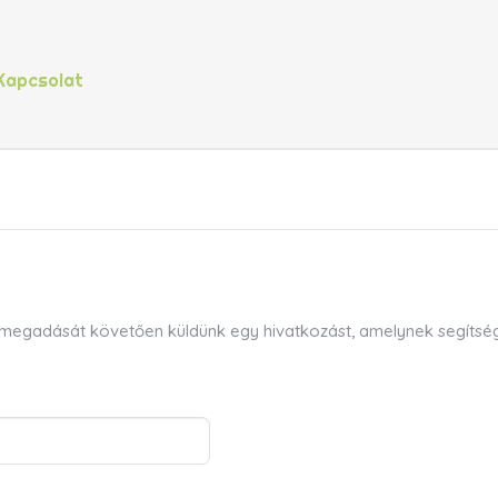
Kapcsolat
ím megadását követően küldünk egy hivatkozást, amelynek segítségév