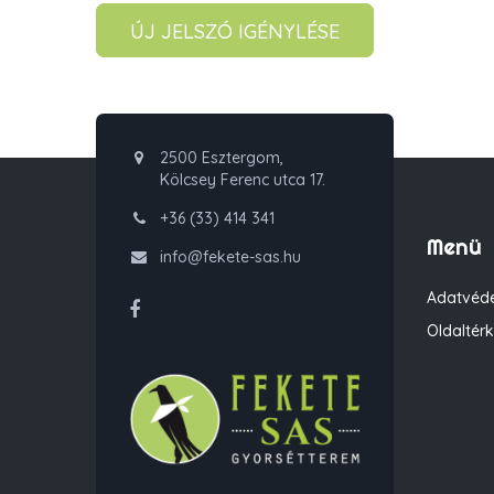
ÚJ JELSZÓ IGÉNYLÉSE
2500 Esztergom,
Kölcsey Ferenc utca 17.
+36 (33) 414 341
Menü
info@fekete-sas.hu
Adatvéde
Oldaltér