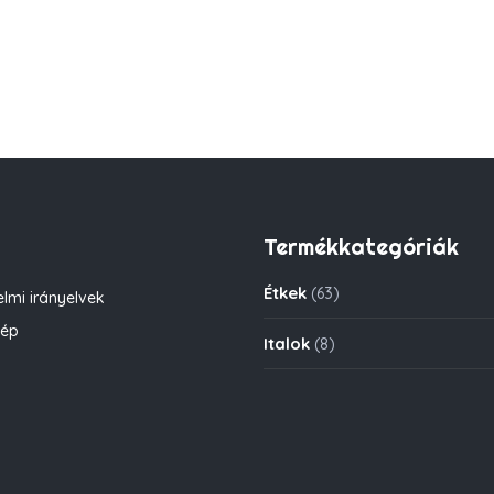
Termékkategóriák
Étkek
(63)
lmi irányelvek
kép
Italok
(8)