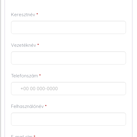
Keresztnév
*
Vezetéknév
*
Telefonszám
*
Kötelező
Felhasználónév
*
Kötelező
E-mail cím
*