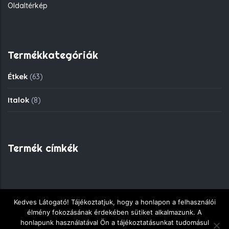
Oldaltérkép
Termékkategóriák
Étkek
(63)
Italok
(8)
Termék címkék
Kedves Látogató! Tájékoztatjuk, hogy a honlapon a felhasználói
Copyright © 2018 - Fekete Sas Gyorsétkezde - Minden jog
élmény fokozásának érdekében sütiket alkalmazunk. A
fenntartva.
honlapunk használatával Ön a tájékoztatásunkat tudomásul